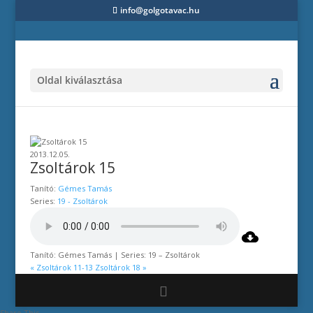
info@golgotavac.hu
Oldal kiválasztása
2013.12.05.
Zsoltárok 15
Tanító:
Gémes Tamás
Series:
19 - Zsoltárok
Tanító: Gémes Tamás | Series: 19 – Zsoltárok
« Zsoltárok 11-13
Zsoltárok 18 »
Share This