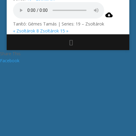
Tanító: Gémes Tamás | Series: 19 – Zsoltárok
« Zsoltárok 8
Zsoltárok 15 »
Share This
Facebook