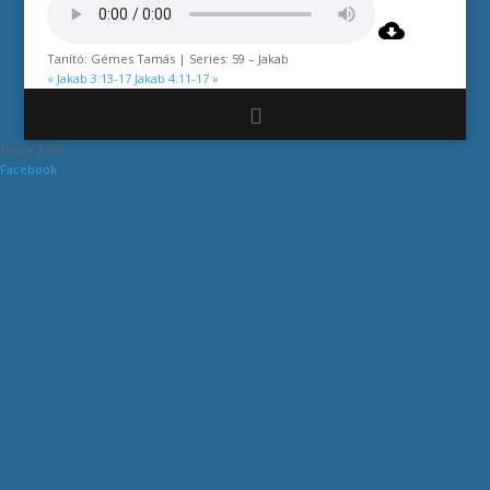
Tanító: Gémes Tamás | Series: 59 – Jakab
« Jakab 3:13-17
Jakab 4:11-17 »
Share This
Facebook