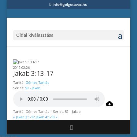
info@golgotavac.hu
Oldal kiválasztása
2012.02.26.
Jakab 3:13-17
Tanító:
Gémes Tamás
Series:
59 - Jakab
Tanító: Gémes Tamás | Series: 59 – Jakab
« Jakab 3:1-12
Jakab 4:1-10 »
Share This