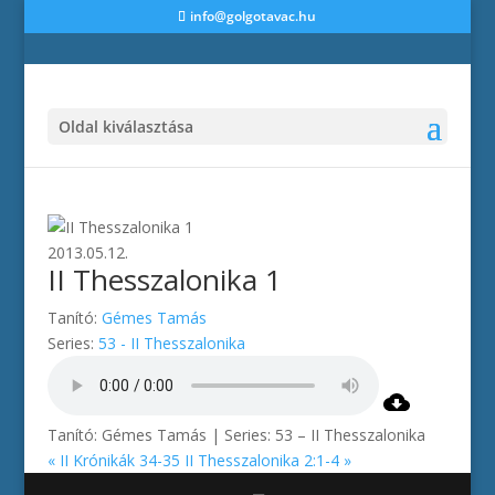
info@golgotavac.hu
Oldal kiválasztása
2013.05.12.
II Thesszalonika 1
Tanító:
Gémes Tamás
Series:
53 - II Thesszalonika
Tanító: Gémes Tamás | Series: 53 – II Thesszalonika
« II Krónikák 34-35
II Thesszalonika 2:1-4 »