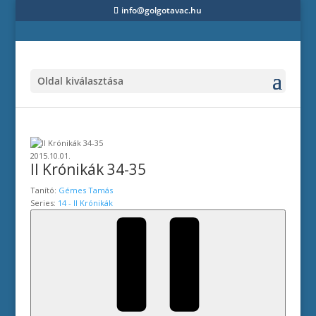
info@golgotavac.hu
Oldal kiválasztása
2015.10.01.
II Krónikák 34-35
Tanító:
Gémes Tamás
Series:
14 - II Krónikák