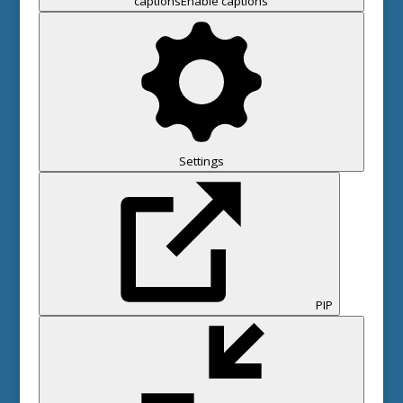
captions
Enable captions
Settings
PIP