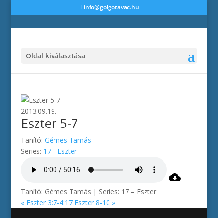
info@golgotavac.hu
Oldal kiválasztása
2013.09.19.
Eszter 5-7
Tanító:
Gémes Tamás
Series:
17 - Eszter
Tanító: Gémes Tamás | Series: 17 – Eszter
« Eszter 3:7-4:17
Eszter 8-10 »