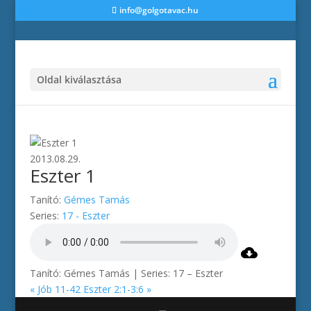
info@golgotavac.hu
Oldal kiválasztása
2013.08.29.
Eszter 1
Tanító:
Gémes Tamás
Series:
17 - Eszter
Tanító: Gémes Tamás | Series: 17 – Eszter
« Jób 11-42
Eszter 2:1-3:6 »