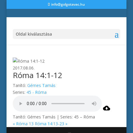
info@golgotavac.hu
Oldal kiválasztása
2017.08.06.
Róma 14:1-12
Tanító:
Gémes Tamás
Series:
45 - Róma
Tanító: Gémes Tamás | Series: 45 – Róma
« Róma 13
Róma 14:13-23 »