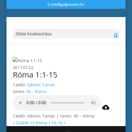
info@golgotavac.hu
Oldal kiválasztása
2017.01.22.
Róma 1:1-15
Tanító:
Gémes Tamás
Series:
45 - Róma
Tanító: Gémes Tamás | Series: 45 – Róma
« Zsidók 13
Róma 1:16-18 »