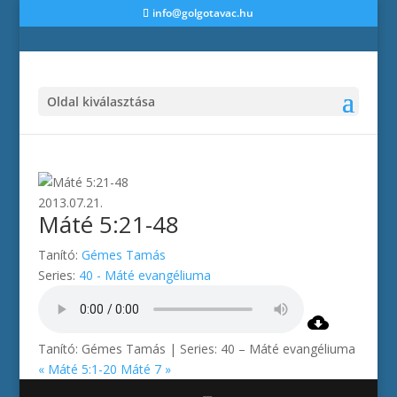
info@golgotavac.hu
Oldal kiválasztása
2013.07.21.
Máté 5:21-48
Tanító:
Gémes Tamás
Series:
40 - Máté evangéliuma
Tanító: Gémes Tamás | Series: 40 – Máté evangéliuma
« Máté 5:1-20
Máté 7 »