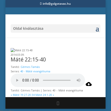
info@golgotavac.hu
Oldal kiválasztása
2014.03.09.
Máté 22:15-40
Tanító:
Gémes Tamás
Series:
40 - Máté evangéliuma
Tanító: Gémes Tamás | Series: 40 – Máté evangéliuma
« Máté 19:27-20:34
Máté 24:1-20 »
Share This