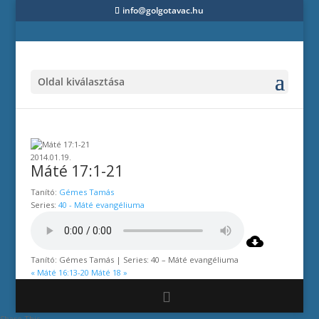
info@golgotavac.hu
Oldal kiválasztása
2014.01.19.
Máté 17:1-21
Tanító:
Gémes Tamás
Series:
40 - Máté evangéliuma
Tanító: Gémes Tamás | Series: 40 – Máté evangéliuma
« Máté 16:13-20
Máté 18 »
Share This