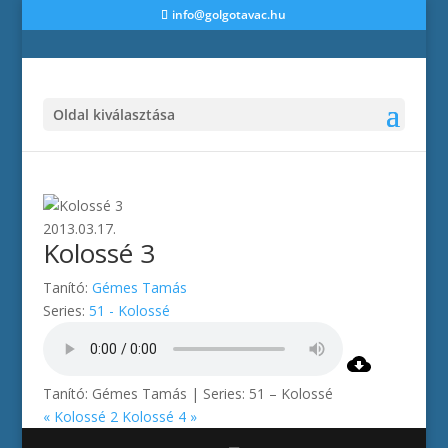
info@golgotavac.hu
Oldal kiválasztása
2013.03.17.
Kolossé 3
Tanító:
Gémes Tamás
Series:
51 - Kolossé
Tanító: Gémes Tamás | Series: 51 – Kolossé
« Kolossé 2
Kolossé 4 »