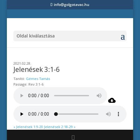
info@golgotavac.hu
Oldal kiválasztása
2021.02.28.
Jelenések 3:1-6
Tanító:
Gémes Tamás
Passage:
Rev 3:1-6
« Jelenések 1:9-20
Jelenések 2:18-29 »