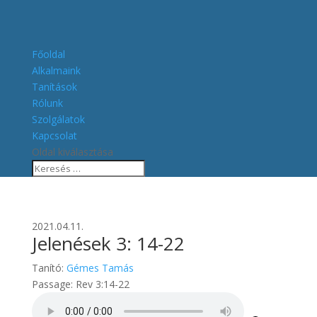
Főoldal
Alkalmaink
Tanítások
Rólunk
Szolgálatok
Kapcsolat
Oldal kiválasztása
2021.04.11.
Jelenések 3: 14-22
Tanító:
Gémes Tamás
Passage:
Rev 3:14-22