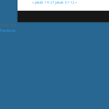
« Jakab 1:9-27
Jakab 3:1-12 »
Share This
Facebook