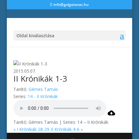
info@golgotavac.hu
Oldal kiválasztása
2015.05.07.
II Krónikák 1-3
Tanító:
Gémes Tamás
Series:
14 - II Krónikák
Tanító: Gémes Tamás | Series: 14 – II Krónikák
« I Krónikák 28-29
II Krónikák 4-6 »