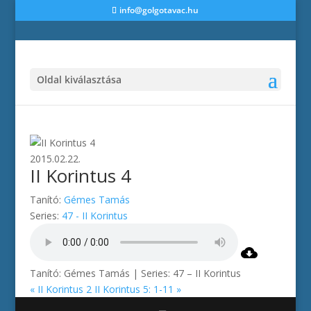
info@golgotavac.hu
Oldal kiválasztása
2015.02.22.
II Korintus 4
Tanító:
Gémes Tamás
Series:
47 - II Korintus
Tanító: Gémes Tamás | Series: 47 – II Korintus
« II Korintus 2
II Korintus 5: 1-11 »