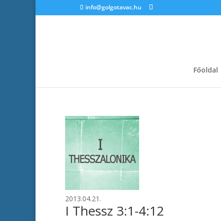
info@golgotavac.hu
Főoldal
2013.04.21.
I Thessz 3:1-4:12