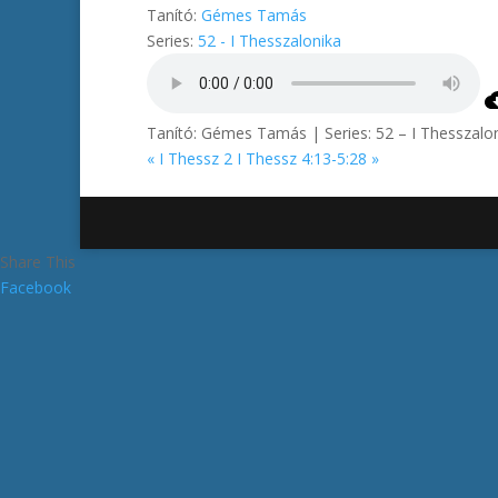
Tanító:
Gémes Tamás
Series:
52 - I Thesszalonika
Tanító: Gémes Tamás | Series: 52 – I Thesszalo
« I Thessz 2
I Thessz 4:13-5:28 »
Share This
Facebook