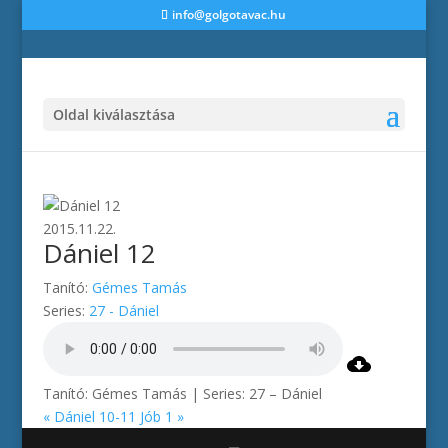
info@golgotavac.hu
Oldal kiválasztása
2015.11.22.
Dániel 12
Tanító:
Gémes Tamás
Series:
27 - Dániel
Tanító: Gémes Tamás | Series: 27 – Dániel
« Dániel 10-11
Jób 1 »