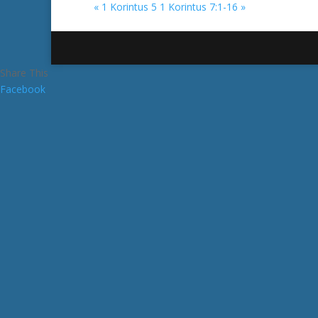
« 1 Korintus 5
1 Korintus 7:1-16 »
Share This
Facebook