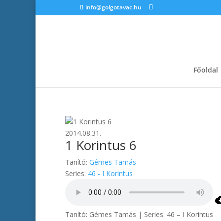
info@golgotavac.hu
Főoldal
2014.08.31.
1 Korintus 6
Tanító:
Gémes Tamás
Series:
46 - I Korintus
Tanító: Gémes Tamás | Series: 46 – I Korintus